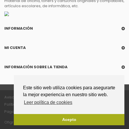
material de oficina, tóners y cartuchos originales y compatibles,
artículos escolares, de informática, etc.
INFORMACIÓN
MI CUENTA
INFORMACIÓN SOBRE LA TIENDA
Este sitio web utiliza cookies para asegurarte
la mejor experiencia en nuestro sitio web.
Aviso legal
Política de privacidad
Leer política de cookies
Política de cookies
Política enlaces
Pago seguro
Acepto
Ofigrao © 2018
- Todos los derechos reservados.