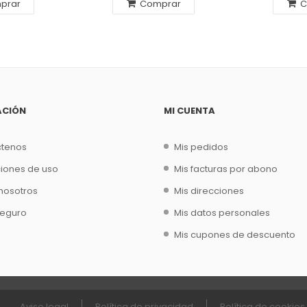
prar
Comprar
C
ACIÓN
MI CUENTA
ctenos
Mis pedidos
iones de uso
Mis facturas por abono
nosotros
Mis direcciones
seguro
Mis datos personales
Mis cupones de descuento
Aviso legal
Política de privacidad
Política de cookies