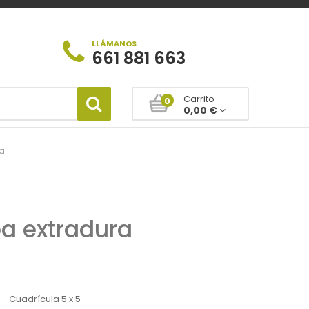
LLÁMANOS
661 881 663
Carrito
0
0,00 €
ra
a extradura
 - Cuadrícula 5 x 5