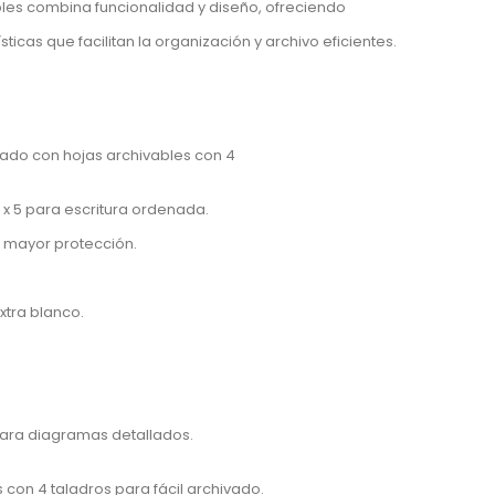
les combina funcionalidad y diseño, ofreciendo
ticas que facilitan la organización y archivo eficientes.
s
do con hojas archivables con 4
 x 5 para escritura ordenada.
a mayor protección.
extra blanco.
ara diagramas detallados.
con 4 taladros para fácil archivado.