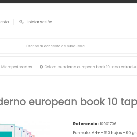
uenta
Iniciar sesión
 Microperforados
Oxford cuaderno european book 10 tapa extradu
derno european book 10 tap
Referencia:
10001706
Formato: A4+ - 150 hojas - 90 gr.