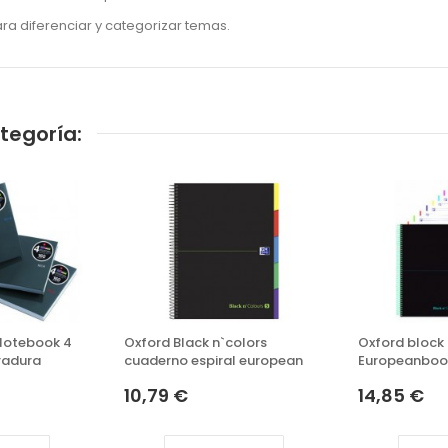
ra diferenciar y categorizar temas.
tegoría:
 Notebook 4
Oxford Black n`colors
Oxford block 
radura
cuaderno espiral european
Europeanbook
book 5 tapa extradura
10,79 €
14,85 €