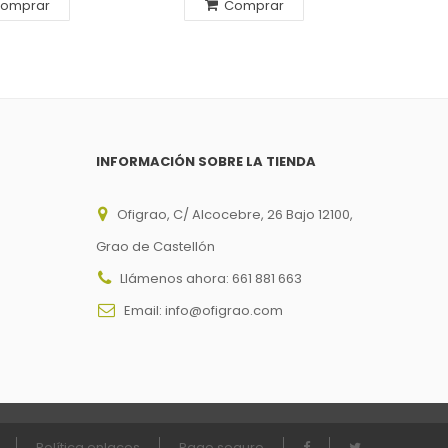
omprar
Comprar
INFORMACIÓN SOBRE LA TIENDA
Ofigrao, C/ Alcocebre, 26 Bajo 12100,
Grao de Castellón
Llámenos ahora:
661 881 663
Email:
info@ofigrao.com
Política enlaces
Pago seguro