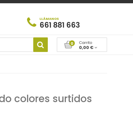
LLÁMANOS
661 881 663
Carrito
0
0,00 €
o colores surtidos