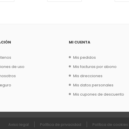
ACIÓN
MI CUENTA
ctenos
Mis pedidos
iones de uso
Mis facturas por abono
nosotros
Mis direcciones
seguro
Mis datos personales
Mis cupones de descuento
Aviso legal
Política de privacidad
Política de cookies