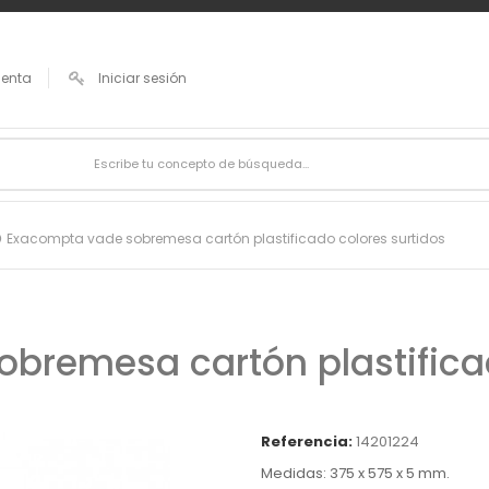
uenta
Iniciar sesión
Exacompta vade sobremesa cartón plastificado colores surtidos
bremesa cartón plastificad
Referencia:
14201224
Medidas: 375 x 575 x 5 mm.