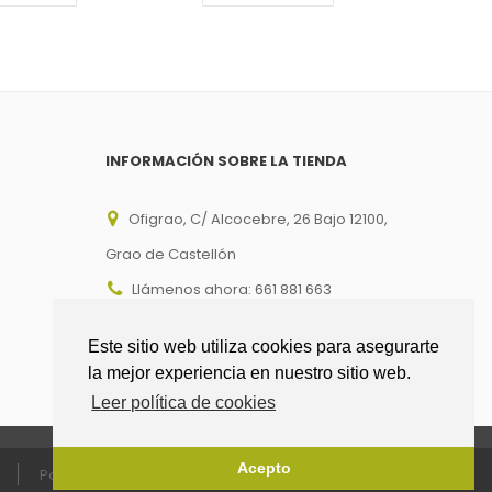
INFORMACIÓN SOBRE LA TIENDA
Ofigrao, C/ Alcocebre, 26 Bajo 12100,
Grao de Castellón
Llámenos ahora:
661 881 663
Email:
info@ofigrao.com
Este sitio web utiliza cookies para asegurarte
la mejor experiencia en nuestro sitio web.
Leer política de cookies
Acepto
Política enlaces
Pago seguro