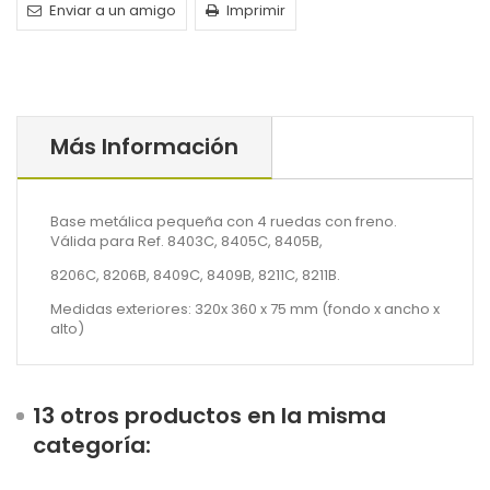
Enviar a un amigo
Imprimir
Más Información
Base metálica pequeña con 4 ruedas con freno.
Válida para Ref. 8403C, 8405C, 8405B,
8206C, 8206B, 8409C, 8409B, 8211C, 8211B.
Medidas exteriores: 320x 360 x 75 mm (fondo x ancho x
alto)
13 otros productos en la misma
categoría: