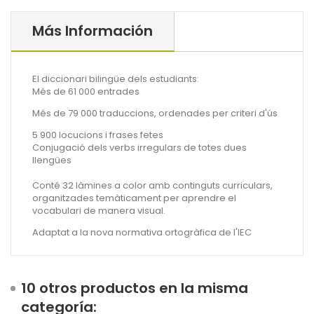
Más Información
El diccionari bilingüe dels estudiants:
Més de 61 000 entrades
Més de 79 000 traduccions, ordenades per criteri d'ús
5 900 locucions i frases fetes
Conjugació dels verbs irregulars de totes dues
llengües
Conté 32 làmines a color amb continguts curriculars,
organitzades temàticament per aprendre el
vocabulari de manera visual.
Adaptat a la nova normativa ortogràfica de l'IEC
10 otros productos en la misma
categoría: