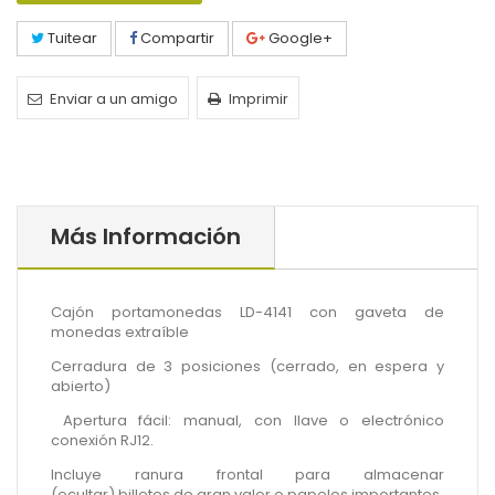
Tuitear
Compartir
Google+
Enviar a un amigo
Imprimir
Más Información
Cajón portamonedas LD-4141 con gaveta de
monedas extraíble
Cerradura de 3 posiciones (cerrado, en espera y
abierto)
Apertura fácil: manual, con llave o electrónico
conexión RJ12.
Incluye ranura frontal para almacenar
(ocultar) billetes de gran valor o papeles importantes.