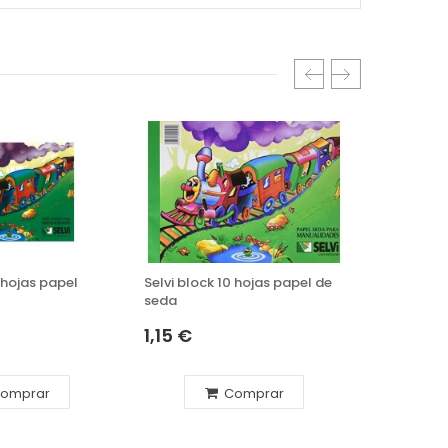
0 hojas papel
Selvi block 10 hojas papel de
Liderpapel
seda
de goma 
1,15 €
6,78 €
omprar
Comprar