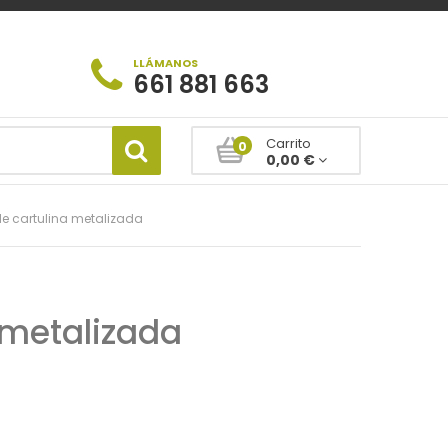
LLÁMANOS
661 881 663
Carrito
0
0,00 €
de cartulina metalizada
 metalizada