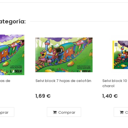
ategoría:
jas de
Selvi block 7 hojas de celofán
Selvi block 1
charol
1,69 €
1,40 €
prar
Comprar
C