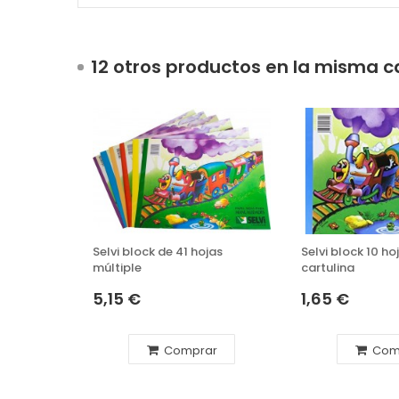
12 otros productos en la misma c
Selvi block de 41 hojas
Selvi block 10 ho
múltiple
cartulina
5,15 €
1,65 €
Comprar
Com