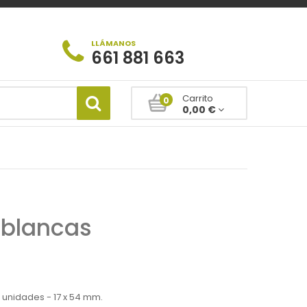
LLÁMANOS
661 881 663
Carrito
0
0,00 €
s blancas
0 unidades - 17 x 54 mm.