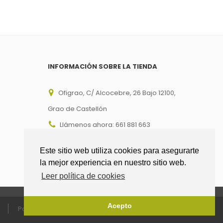
INFORMACIÓN SOBRE LA TIENDA
Ofigrao, C/ Alcocebre, 26 Bajo 12100,
Grao de Castellón
Llámenos ahora:
661 881 663
Email:
info@ofigrao.com
Este sitio web utiliza cookies para asegurarte
la mejor experiencia en nuestro sitio web.
Leer política de cookies
Acepto
Política enlaces
Pago seguro