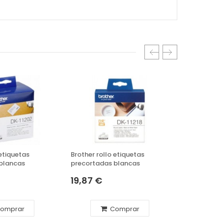
 etiquetas
Brother rollo etiquetas
Brother ro
blancas
precortadas blancas
continuas
19,87 €
24,48 
omprar
Comprar