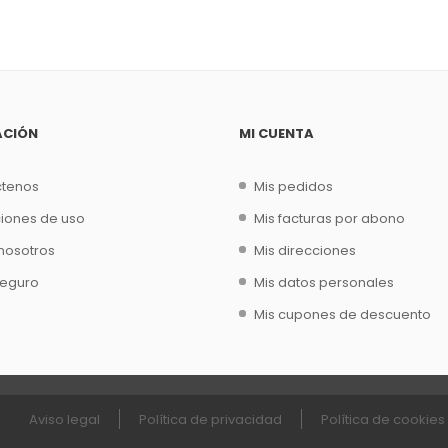
ACIÓN
MI CUENTA
ctenos
Mis pedidos
iones de uso
Mis facturas por abono
nosotros
Mis direcciones
seguro
Mis datos personales
Mis cupones de descuento
Aviso legal
Política de privacidad
Política de cookies