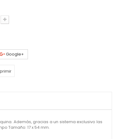
Google+
primir
áquina. Además, gracias a un sistema exclusivo las
empo Tamaño: 17 x 54 mm.