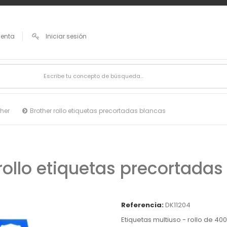
uenta
Iniciar sesión
ther
Brother rollo etiquetas precortadas blancas
rollo etiquetas precortada
Referencia:
DK11204
Etiquetas multiuso - rollo de 40