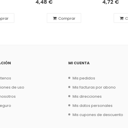
4,48 €
4,72 €
prar
Comprar
C
ACIÓN
MI CUENTA
ctenos
Mis pedidos
iones de uso
Mis facturas por abono
nosotros
Mis direcciones
seguro
Mis datos personales
Mis cupones de descuento