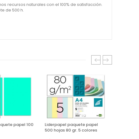
nos recursos naturales con el 100% de satisfacción.
ete de 500 h.
aquete papel 100
Liderpapel paquete papel
Fabriano 
500 hojas 80 gr. 5 colores
hojas A4 8