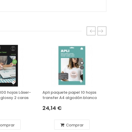
100 hojas Láser-
Apli paquete papel 10 hojas
Carboplan
 glossy 2 caras
transfer A4 algodón blanco
carbón 100
24,14 €
28,71 €
omprar
Comprar