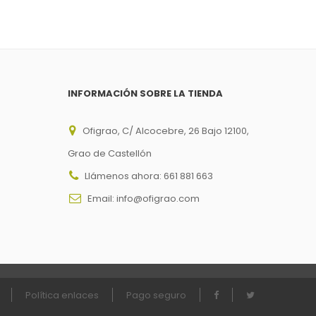
INFORMACIÓN SOBRE LA TIENDA
Ofigrao, C/ Alcocebre, 26 Bajo 12100,
Grao de Castellón
Llámenos ahora:
661 881 663
Email:
info@ofigrao.com
Política enlaces
Pago seguro