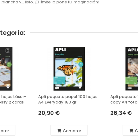
ancha y... listo. ¡El límite lo pone tu imaginación!
tegoría:
 hojas Láser-
Apli paquete papel 100 hojas
Apli paquete 
ossy 2 caras
A4 Everyday 180 gr.
copy A4 foto
210 grs.
20,90 €
26,34 €
prar
Comprar
C