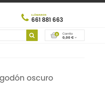
LLÁMANOS
661 881 663
Carrito
0
0,00 €
algodón oscuro