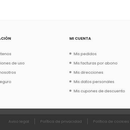
ACIÓN
MI CUENTA
ctenos
Mis pedidos
iones de uso
Mis facturas por abono
nosotros
Mis direcciones
seguro
Mis datos personales
Mis cupones de descuento
Aviso legal
Política de privacidad
Política de cookies