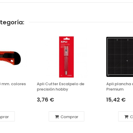
tegoría:
8 mm. colores
Apli Cutter Escalpelo de
Apli plancha 
precisión hobby
Premium
3,76 €
15,42 €
prar
Comprar
C