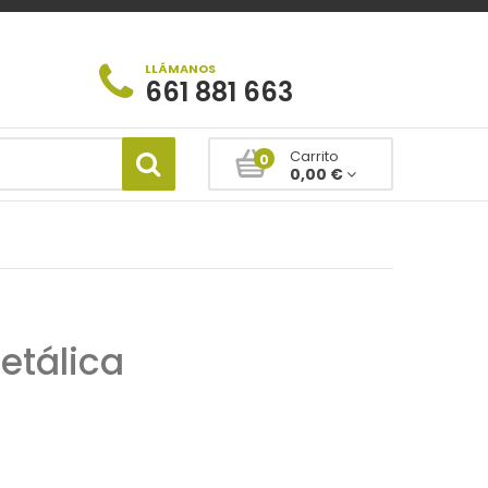
LLÁMANOS
661 881 663
Carrito
0
0,00 €
etálica