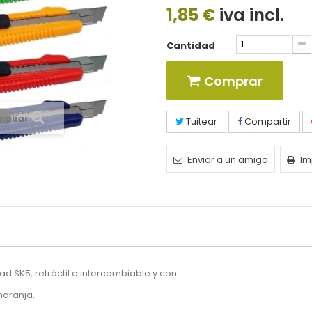
1,85 €
iva incl.
Cantidad
Comprar
mpliar
Tuitear
Compartir
Enviar a un amigo
Im
dad SK5, retráctil e intercambiable y con
naranja.