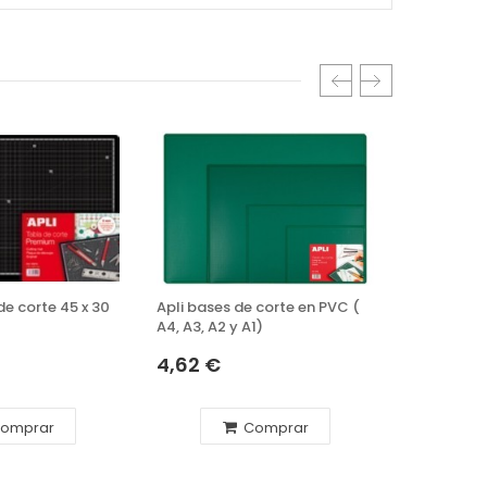
de corte 45 x 30
Apli bases de corte en PVC (
Caja 10 r
A4, A3, A2 y A1)
cutter de 
4,62 €
1,62 €
omprar
Comprar