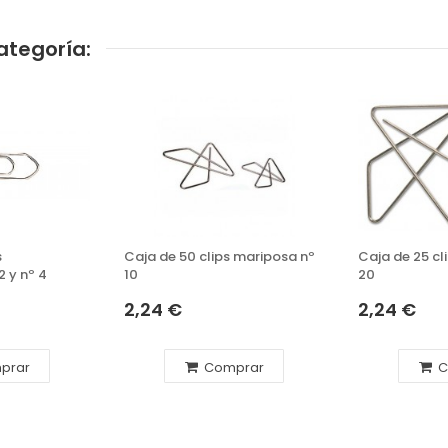
ategoría:
s
Caja de 50 clips mariposa nº
Caja de 25 cl
 y nº 4
10
20
2,24 €
2,24 €
prar
Comprar
C