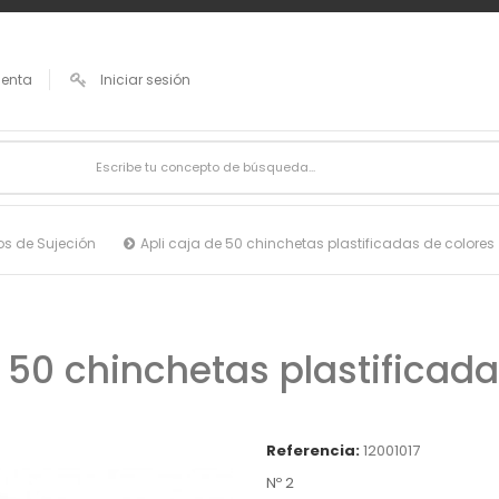
uenta
Iniciar sesión
os de Sujeción
Apli caja de 50 chinchetas plastificadas de colores
e 50 chinchetas plastificada
Referencia:
12001017
Nº 2