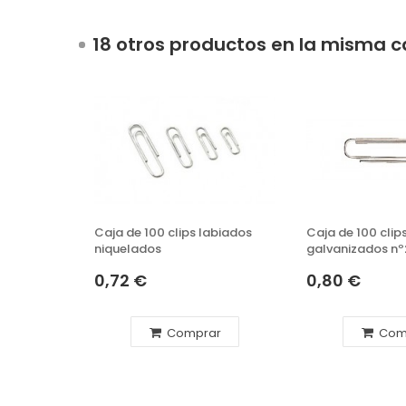
18 otros productos en la misma c
Caja de 100 clips labiados
Caja de 100 clip
niquelados
galvanizados nº2
0,72 €
0,80 €
Comprar
Com